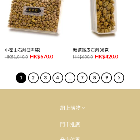
小霍山石斛(2両裝)
精選鐵皮石斛38克
原
目
原
目
$
670.0
$
420.0
$
1,040.0
$
600.0
始
前
始
前
價
價
價
價
格：
格：
格：
格：
$1,040.0。
$670.0。
$600.0。
$420.0。
1
2
3
4
...
7
8
9
網上購物
產品列表
門市推廣
購物須知
分店位置