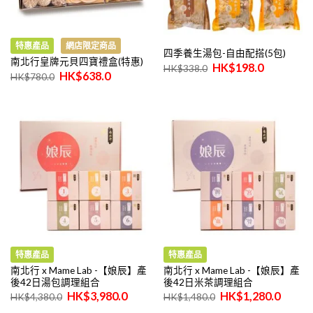
特惠產品
網店限定商品
四季養生湯包-自由配搭(5包)
南北行皇牌元貝四寶禮盒(特惠)
原
目
$
198.0
$
338.0
原
目
$
638.0
始
前
$
780.0
始
前
價
價
價
價
格：
格：
格：
格：
$338.0。
$198.0。
$780.0。
$638.0。
特惠產品
特惠產品
南北行 x Mame Lab -【娘辰】產
南北行 x Mame Lab -【娘辰】產
後42日湯包調理組合
後42日米茶調理組合
原
目
原
目
$
3,980.0
$
1,280.0
$
4,380.0
$
1,480.0
始
前
始
前
價
價
價
價