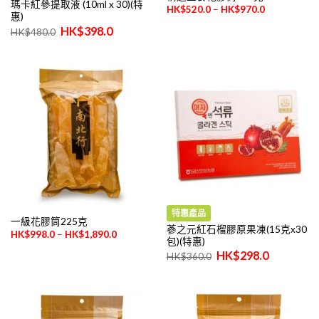
瑪卡紅參提取液 (10ml x 30)(特
價
$
520.0
–
$
970.0
惠)
格
範
原
目
$
398.0
$
480.0
圍：
始
前
$520.0
價
價
到
格：
格：
$970.0
$480.0。
$398.0。
特惠產品
一級花膠筒225克
蔘之元紅石榴膠原果凍(15克x30
價
$
998.0
–
$
1,890.0
包)(特惠)
格
範
原
目
$
298.0
$
360.0
圍：
始
前
$998.0
價
價
到
格：
格：
$1,890.0
$360.0。
$298.0。