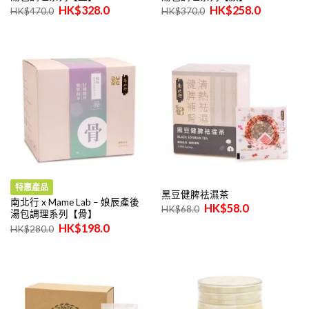
原
目
原
目
$
328.0
$
258.0
$
470.0
$
370.0
始
前
始
前
價
價
價
價
格：
格：
格：
格：
$470.0。
$328.0。
$370.0。
$258.0。
特惠產品
黑豆健脾祛濕茶
南北行 x Mame Lab – 娘辰產後
原
目
$
58.0
$
68.0
湯包調理系列【骨】
始
前
價
價
原
目
$
198.0
$
280.0
格：
格：
始
前
$68.0。
$58.0。
價
價
格：
格：
$280.0。
$198.0。