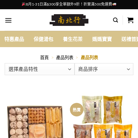
Skip
8月1-31日滿$300享全單額外9折！折實滿500免運費
to
content
特惠產品
保健湯包
養生花茶
媽媽寶寶
送禮首
首頁
>
產品列表
>
產品列表
熱賣