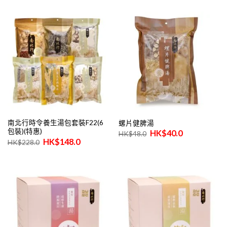
格：
格：
格：
格：
$4,380.0。
$3,980.0。
$1,480.0。
$1,280
南北行時令養生湯包套裝F22(6
螺片健脾湯
包裝)(特惠)
原
目
$
40.0
$
48.0
始
前
原
目
$
148.0
$
228.0
價
價
始
前
格：
格：
價
價
$48.0。
$40.0。
格：
格：
$228.0。
$148.0。