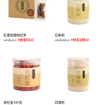
紅棗桂圓枸杞茶
石斛粉
原
目
原
目
$
50.0
$
188.0
$
60.0
$
380.0
始
前
始
前
價
價
價
價
格：
格：
格：
格：
$60.0。
$50.0。
$380.0。
$188.0。
貢杞皇185克
四寶粉