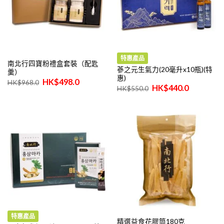
特惠產品
南北行四寶粉禮盒套裝（配匙
蔘之元生氣力(20毫升x10瓶)(特
羹）
惠)
原
目
$
498.0
$
968.0
原
目
始
前
$
440.0
$
550.0
始
前
價
價
價
價
格：
格：
格：
格：
$968.0。
$498.0。
$550.0。
$440.0。
特惠產品
精選益食花膠筒180克