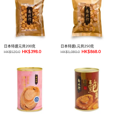
日本特選元貝200克
日本特選L元貝250克
原
目
原
目
$
398.0
$
868.0
$
520.0
$
1,080.0
始
前
始
前
價
價
價
價
格：
格：
格：
格：
$520.0。
$398.0。
$1,080.0。
$868.0。