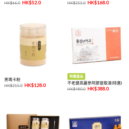
原
目
原
目
$
52.0
$
168.0
$
66.0
$
255.0
始
前
始
前
價
價
價
價
格：
格：
格：
格：
$66.0。
$52.0。
$255.0。
$168.0。
特惠產品
黑瑪卡粉
不老健高麗參阿膠提取液(特惠)
原
目
$
128.0
$
215.0
原
目
始
前
$
388.0
$
480.0
始
前
價
價
價
價
格：
格：
格：
格：
$215.0。
$128.0。
$480.0。
$388.0。